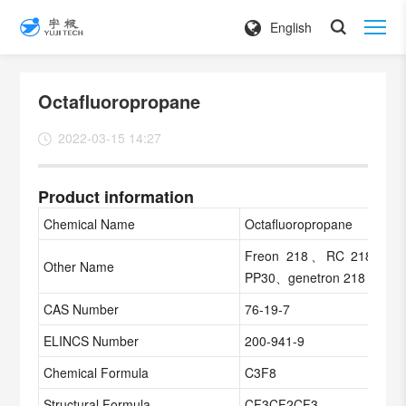
English
Octafluoropropane
2022-03-15 14:27
Product information
Chemical Name
Octafluoropropane
Freon 218、RC 218、PF
Other Name
PP30、genetron 218
CAS Number
76-19-7
ELINCS Number
200-941-9
Chemical Formula
C3F8
Structural Formula
CF3CF2CF3