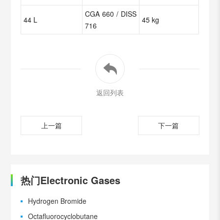
CGA 660 / DISS
44 L
45 kg
716
返回列表
上一篇
下一篇
热门Electronic Gases
Hydrogen Bromide
Octafluorocyclobutane