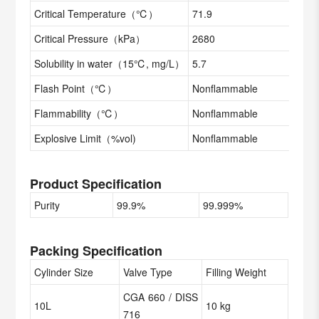
Critical Temperature（℃）
71.9
Critical Pressure（kPa）
2680
Solubility in water（15℃, mg/L）
5.7
Flash Point（℃）
Nonflammable
Flammability（℃）
Nonflammable
Explosive Limit（%vol)
Nonflammable
Product Specification
Purity
99.9%
99.999%
Packing Specification
Cylinder Size
Valve Type
Filling Weight
CGA 660 / DISS
10L
10 kg
716