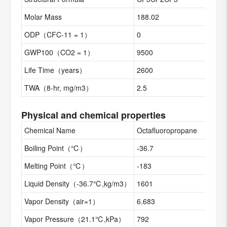
Molar Mass
188.02
ODP（CFC-11 = 1）
0
GWP100（CO2 = 1）
9500
Life Time（years）
2600
TWA（8-hr, mg/m3）
2.5
Physical and chemical properties
Chemical Name
Octafluoropropane
Boiling Point（℃）
-36.7
Melting Point（℃）
-183
Liquid Density（-36.7℃,kg/m3）
1601
Vapor Density（air=1）
6.683
Vapor Pressure（21.1℃,kPa）
792