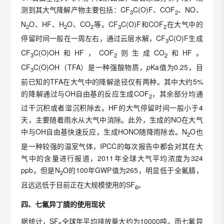
测到其大气降解产物主要包括：CF
C(O)F、COF
、NO、
3
2
N
O、HF、H
O、CO
等。CF
C(O)F和COF
在大气中的
2
2
2
3
2
停留时间一般在一周左右，通过云层水解，CF
C(O)F生成
3
CF
C(O)OH和HF，COF
则生成CO
和HF。
3
2
2
CF
C(O)OH（TFA）是一种强酸物质，
p
Ka值为0.25，目
3
前已知的TFA在大气中的降解途径仅有两种。其中大约5%
的降解通过与OH自由基的反应生成COF
，其余部分均通
2
过干沉积或者湿沉积除去。HF的大气停留时间一般小于4
天，主要随着雨水从大气中消除。此外，生成的NO在大气
中与OH自由基快速反应，生成HONO随降雨除去。N
O也
2
是一种较强的温室气体，IPCC的每次报告中都会对其在大
气中的含量进行报道，2011年全球大气平均浓度为324
ppb。但是N
O的100年GWP值为265，明显低于全氟腈，
2
且远远低于目前正在大规模使用的SF
。
6
四、七氟异丁腈的使用现状
据统计，SF
全球年平均排放量大约为10000吨。而七氟异
6