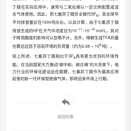
丁腈在实际应用中，通常与二氧化碳以一定比例配置成混
合气体使用。因此，若七氟异丁腈完全替代SF
，其全球年
6
平均排放量应在1000吨左右。以此计算，由于七氟异丁腈
−
11
−
10
排放生成的HF在大气中浓度应为10
~10
mol/L，其对
于降雨酸度的影响可以忽略不计。另外，降解生成TFA的量
8
也要远远低于目前环境的负荷量（约为2.68 × 10
吨）。
综上所述，七氟异丁腈相比于SF
具有更为优异的环境性
6
能。在当前国家大力推动“碳中和、碳达峰”的大背景下，电
力行业的环保化建设迫在眉睫，七氟异丁腈作为最具应用
前景的新一代环保型绝缘气体，即将迎来市场上行期。
返回列表