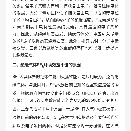
关系。强电子亲和力有利于捕获自由电子，阻碍碰撞电离
的发展；大分子量明显降低了捕获自由电子形成的带电粒
子的平均自由程，从而提高分子的绝缘强度。F元素是整个
元素周期表中电负性最高的元素，具有最强的电子亲和
力。因此，从绝缘角度出发，绝缘气体分子中应引入尽量
多的F原子以提高其绝缘强度。此外，研究表明，分子中碳
碳双键、三键以及氰基等多重键的存在也可以进一步提高
其绝缘强度。
二、绝缘气体
SF
环境效益不佳的原因
6
SF
因其优异的绝缘性能和灭弧性能，是应用最为广泛的绝
6
缘气体。与此同时，SF
也是目前已知的温室效应最强的物
6
质。根据政府间气候变化专门委员会（IPCC）的第五次评
估报告，SF
的温室效应能力约为CO
的23500倍。究其原
6
2
因，主要包括以下两个方面：一是SF
在大气中极其稳定，
6
根据目前的研究结果，SF
在大气中降解途径主要包括光分
6
解以及电子吸附两种，但是反应速率均十分缓慢，在大气