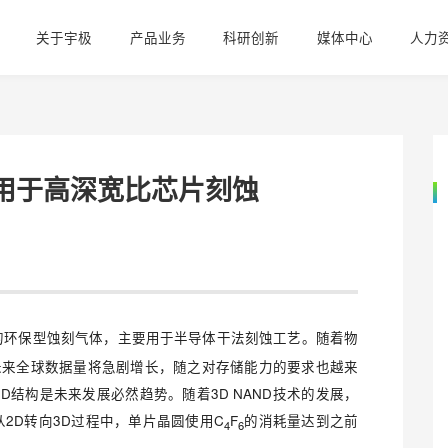
关于宇极
产品业务
科研创新
媒体中心
人力
二烯用于高深宽比芯片刻蚀
的环保型蚀刻气体，主要用于半导体干法刻蚀工艺。随着物
未来全球数据量将急剧增长，随之对存储能力的要求也越来
D结构是未来发展必然趋势。随着3D NAND技术的发展，
H从2D转向3D过程中，单片晶圆使用C
F
的消耗量达到之前
4
6