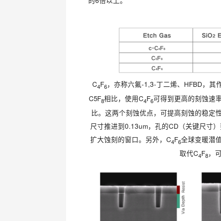
的6倍以上。
C
F
，亦称六氟-1,3-丁二烯、HFBD，
4
6
C
5
F
相比，使用C
F
可得到更高的刻蚀速
8
4
6
比。这两个刻蚀优点，可提高刻蚀的稳定
尺寸推进到0.13um，孔的CD（关键尺寸
扩大蚀刻的窗口。另外，C
F
全球变暖潜
4
6
取代C
F
，可
4
8