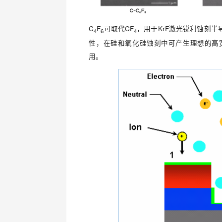
C
F
可取代CF
，用于KrF激光锐利蚀刻半导
4
6
4
性，在硅和氧化硅蚀刻中可产生理想的高
用。