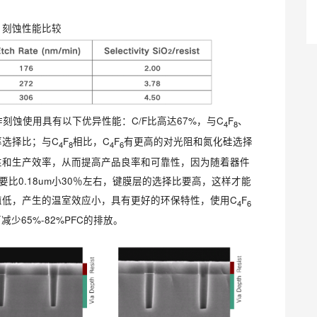
刻蚀性能比较
其作刻蚀使用具有以下优异性能：C/F比高达67%，与C
F
、
4
8
率选择比；与C
F
相比，C
F
有更高的对光阻和氮化硅选择
4
8
4
6
性和生产效率，从而提高产品良率和可靠性，因为随着器件
）要比0.18um小30％左右，键膜层的选择比要高，这样才能
值低，产生的温室效应小，具有更好的环保特性，使用C
F
4
6
减少65%-82%PFC的排放。