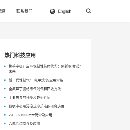
English
资源
联系我们
热门科技应用
携手宇极开启环保刻蚀芯时代①：创新驱动“芯”
未来
新一代蚀刻气“一氟甲烷”的应用介绍
全氟异丁腈绝缘气混气和回收方法
工业热泵的种类及趋势介绍
数据中心用浸没式冷却液的研究进展
Z-HFO-1336mzz简介及应用
六氟乙烷简介及应用