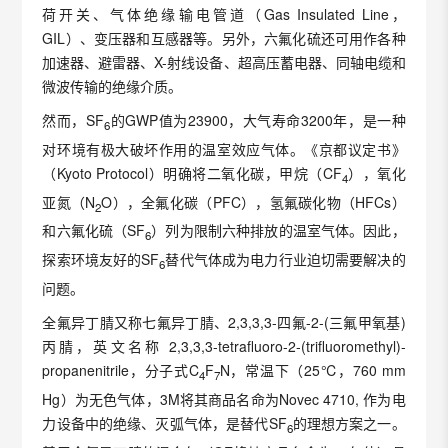
荷开关、气体绝缘输电管道（Gas Insulated Line，
GIL）、变压器和互感器等。另外，六氟化硫还可用作各种
加速器、避雷器、X-射线设备、超高压蓄电器、同轴电缆和
微波传输的绝缘介质。
然而，SF
的GWP值为23900，大气寿命3200年，是一种
6
对环境有极大破坏作用的温室效应气体。《京都议定书》
（Kyoto Protocol）明确将二氧化碳，甲烷（CF
），氧化
4
亚氮（N
O），全氟化碳（PFC），氢氟碳化物（HFCs）
2
和六氟化硫（SF
）列为限制六种排放的温室气体。因此，
6
探索环境友好的SF
替代气体成为电力行业迫切需要解决的
6
问题。
全氟异丁腈又称七氟异丁腈、2,3,3,3-四氟-2-(三氟甲氧基)
丙腈，英文名称 2,3,3,3-tetrafluoro-2-(trifluoromethyl)-
propanenitrile，分子式C
F
N，常温下（25℃，760 mm
4
7
Hg）为无色气体，3M将其商品名命为Novec 4710, 作为电
力设备中的绝缘、灭弧气体，是替代SF
的理想方案之一。
6