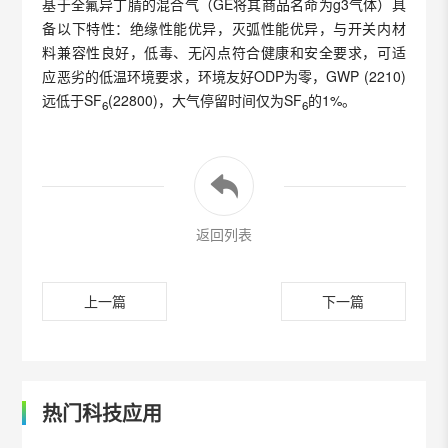
基于全氟异丁腈的混合气（GE将其商品名命为g3气体）具
备以下特性：绝缘性能优异，灭弧性能优异，与开关内材
料兼容性良好，低毒、无闪点符合健康和安全要求，可适
应恶劣的低温环境要求，环境友好ODP为零，GWP (2210)
远低于SF
(22800)，大气停留时间仅为SF
的1%。
6
6
返回列表
上一篇
下一篇
热门科技应用