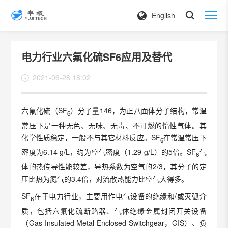
English
电力行业六氟化硫SF6应用及替代
2021-06-28 18:02
六氟化硫（SF
）分子量146，为正八面体分子结构，常温
6
常压下是一种无色、无味、无毒、不可燃的惰性气体。其
化学性质稳定，一般不与其它材料反应。SF
在常温常压下
6
密度为6.14 g/L，约为空气密度（1.29 g/L）的5倍。SF
气
6
体的热传导性能较差，导热系数为空气的2/3，其分子的定
压比热为氮气的3.4倍，对流散热能力比空气大得多。
SF
在于电力行业，主要用作电气设备的绝缘和/或灭弧介
6
质，包括六氟化硫断路器、气体绝缘金属封闭开关设备
（Gas Insulated Metal Enclosed Switchgear，GIS）、负