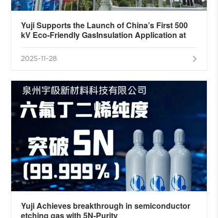
Yuji Supports the Launch of China’s First 500
kV Eco-Friendly GasInsulation Application at
Power Plant
2025-11-28
Yuji Achieves breakthrough in semiconductor
etching gas with 5N-Purity