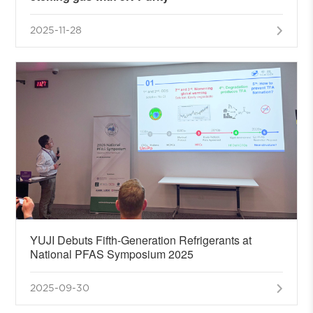
hexafluorobutadiene (C4F6)
2025-11-28
YUJI Debuts Fifth-Generation Refrigerants at
National PFAS Symposium 2025
2025-09-30