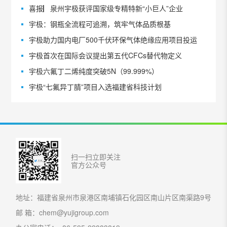
喜报▏泉州宇极获评国家级专精特新“小巨人”企业
宇极：钢瓶全流程可追溯，筑牢气体品质根基
宇极助力国内电厂500千伏环保气体绝缘应用项目投运
宇极首次在国际会议提出第五代CFCs替代物定义
宇极六氟丁二烯纯度突破5N（99.999%）
宇极“七氟异丁腈”项目入选福建省科技计划
扫一扫立即关注
官方公众号
地址：福建省泉州市泉港区南埔镇石化园区南山片区南渠路9号
邮 箱：chem@yujigroup.com