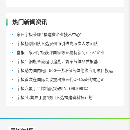
热门新闻资讯
泉州宇极荣膺 “福建省企业技术中心”
宇极杨刚团队入选泉州市引进高层次人才团队
喜报▏泉州宇极获评国家级专精特新“小巨人”企业
宇极：钢瓶全流程可追溯，筑牢气体品质根基
宇极助力国内电厂500千伏环保气体绝缘应用项目投运
宇极首次在国际会议提出第五代CFCs替代物定义
宇极六氟丁二烯纯度突破5N（99.999%）
宇极“七氟异丁腈”项目入选福建省科技计划