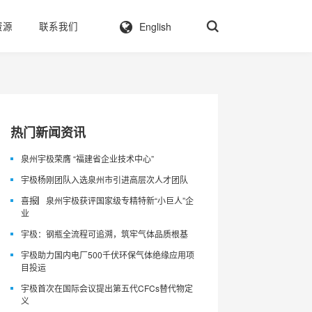
English
资源
联系我们
热门新闻资讯
泉州宇极荣膺 “福建省企业技术中心”
宇极杨刚团队入选泉州市引进高层次人才团队
喜报▏泉州宇极获评国家级专精特新“小巨人”企
业
宇极：钢瓶全流程可追溯，筑牢气体品质根基
宇极助力国内电厂500千伏环保气体绝缘应用项
目投运
宇极首次在国际会议提出第五代CFCs替代物定
义