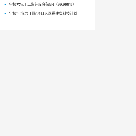
宇极六氟丁二烯纯度突破5N（99.999%）
宇极“七氟异丁腈”项目入选福建省科技计划